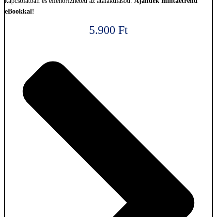
kapcsolatban és ellenőrizheted az átalakulásod.
Ajándék mintaétrend
eBookkal!
5.900
Ft