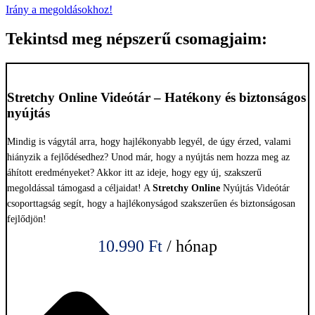
Irány a megoldásokhoz!
Tekintsd meg népszerű csomagjaim:
Stretchy Online Videótár – Hatékony és biztonságos
nyújtás
Mindig is vágytál arra, hogy hajlékonyabb legyél, de úgy érzed, valami
hiányzik a fejlődésedhez? Unod már, hogy a nyújtás nem hozza meg az
áhított eredményeket? Akkor itt az ideje, hogy egy új, szakszerű
megoldással támogasd a céljaidat! A
Stretchy Online
Nyújtás Videótár
csoporttagság segít, hogy a hajlékonyságod szakszerűen és biztonságosan
fejlődjön!
10.990
Ft
/ hónap