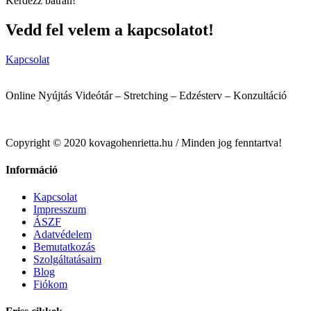
Kérdezz bátran!
Vedd fel velem a kapcsolatot!
Kapcsolat
Online Nyújtás Videótár – Stretching – Edzésterv – Konzultáció
info@kovagohenrietta.hu
Copyright © 2020 kovagohenrietta.hu / Minden jog fenntartva!
Információ
Kapcsolat
Impresszum
ÁSZF
Adatvédelem
Bemutatkozás
Szolgáltatásaim
Blog
Fiókom