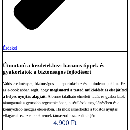
Érdekel
Útmutató a kezdetekhez: hasznos tippek és
gyakorlatok a biztonságos fejlődésért
Valós eredmények, biztonságosan – sportoláshoz és a mindennapokhoz. Ez
az e-book abban segít, hogy
megismerd a tested működését és elsajátítsd
a helyes nyújtás alapjait.
A benne található elméleti tudás és gyakorlatok
támogatnak a gyorsabb regenerációban, a sérülések megelőzésében és a
könnyedebb mozgás elérésében. Ha most ismerkedsz a tudatos nyújtás
világával, ez az e-book remek támaszod lesz az út elején.
4.900
Ft