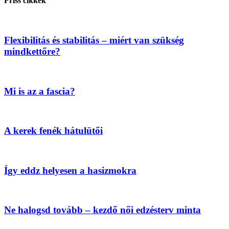
Friss cikkek
Flexibilitás és stabilitás – miért van szükség
mindkettőre?
Mi is az a fascia?
A kerek fenék hátulütői
Így eddz helyesen a hasizmokra
Ne halogsd tovább – kezdő női edzésterv minta