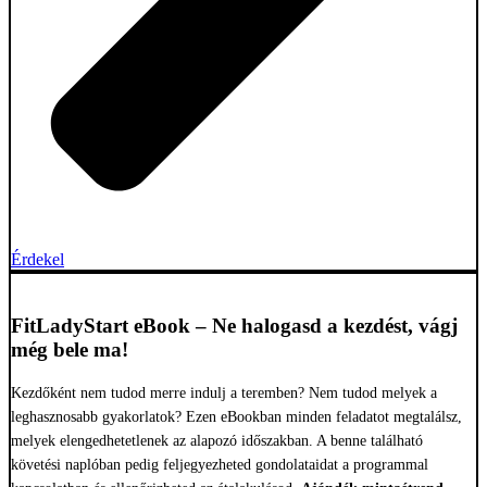
Érdekel
FitLadyStart eBook – Ne halogasd a kezdést, vágj
még bele ma!
Kezdőként nem tudod merre indulj a teremben? Nem tudod melyek a
leghasznosabb gyakorlatok? Ezen eBookban minden feladatot megtalálsz,
melyek elengedhetetlenek az alapozó időszakban. A benne található
követési naplóban pedig feljegyezheted gondolataidat a programmal