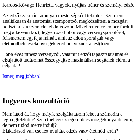
Kardos-Kővágó Henrietta vagyok, nyújtás tréner és személyi edző.
Az edző szakmára amolyan mesterségként tekintek. Szeretem
analitikusan és anatómiai szempontból megközelíteni a mozgást,
holisztikusan szemlélettel dolgozom. Mivel rengeteg ember fordult
meg a kezeim közt, legyen szó hobbi vagy versenysportolóról,
felismertem egyfajta mintát, amit az adott sportágak vagy
életmódbeli tevékenységek eredményeznek a test(b)en.
Több éves fitnesz versenyzői, valamint edzői tapasztalataimat és
elsajátított tudásomat összegyűjtve maximálisan segítelek elérni a
céljaidat!
Ismerj meg jobban!
Ingyenes konzultáció
Nem látod át, hogy melyik szolgáltatásom lehet a számodra a
legmegfelelőbb? Szeretnél egészségesebb és mozgékonyabb lenni,
de nem tudod merre indulj?
Elakadásod van esetleg nyújtás, edzés vagy életmód terén?