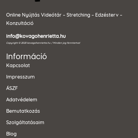
Online Nyújtás Videótár – Stretching – Edzésterv –
Konzultáció
info@kovagohenrietta.hu
Copyright © 2020 kovagohenrietta.hu / Minden jog fenntartva!
Információ
Kapcsolat
Impresszum
ÁSZF
Adatvédelem
Bemutatkozás
Szolgáltatásaim
Blog