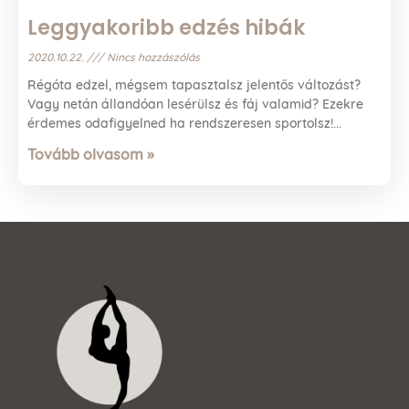
Leggyakoribb edzés hibák
2020.10.22.
Nincs hozzászólás
Régóta edzel, mégsem tapasztalsz jelentős változást?
Vagy netán állandóan lesérülsz és fáj valamid? Ezekre
érdemes odafigyelned ha rendszeresen sportolsz!
Tovább olvasom »