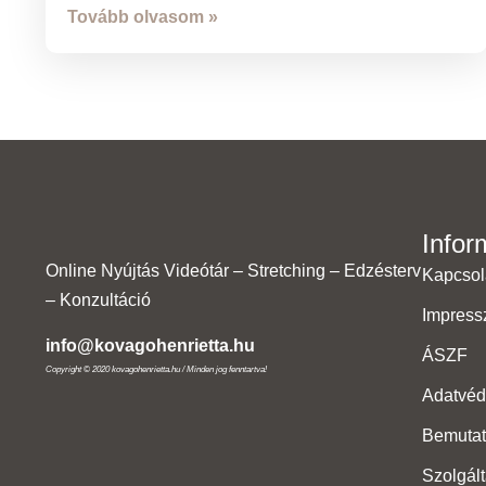
Tovább olvasom »
Infor
Online Nyújtás Videótár – Stretching – Edzésterv
Kapcsol
– Konzultáció
Impres
info@kovagohenrietta.hu
ÁSZF
Copyright © 2020 kovagohenrietta.hu / Minden jog fenntartva!
Adatvé
Bemutat
Szolgál