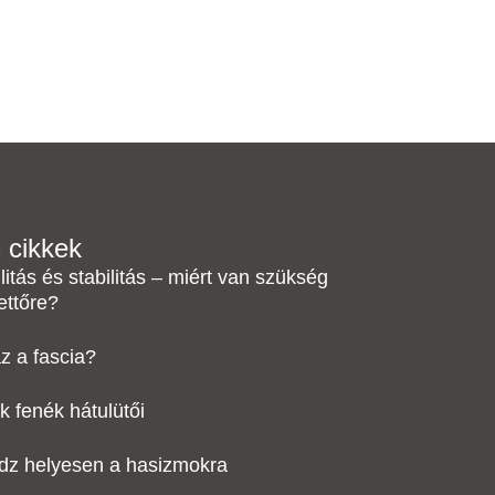
s cikkek
ilitás és stabilitás – miért van szükség
ettőre?
az a fascia?
k fenék hátulütői
ddz helyesen a hasizmokra