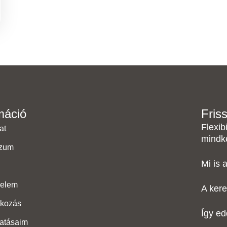
máció
Fris
Flexib
at
mindk
szum
Mi is 
delem
A kere
kozás
Így e
tatásaim