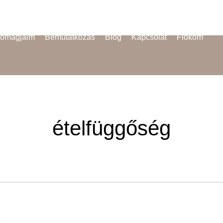
omagjaim
Bemutatkozás
Blog
Kapcsolat
Fiókom
ételfüggőség